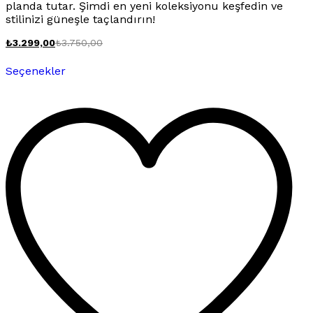
planda tutar. Şimdi en yeni koleksiyonu keşfedin ve
stilinizi güneşle taçlandırın!
₺
3.299,00
₺
3.750,00
Bu
Seçenekler
ürünün
birden
fazla
varyasyonu
var.
Seçenekler
ürün
sayfasından
seçilebilir