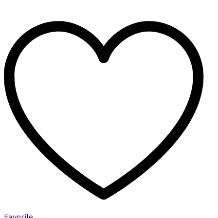
birden
fazla
varyasyonu
var.
Seçenekler
ürün
sayfasından
seçilebilir
Favorile