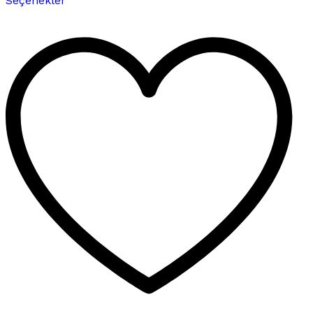
Seçenekler
ürünün
birden
fazla
varyasyonu
var.
Seçenekler
ürün
sayfasından
seçilebilir