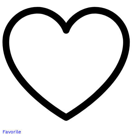
fazla
varyasyonu
var.
Seçenekler
ürün
sayfasından
seçilebilir
Favorile