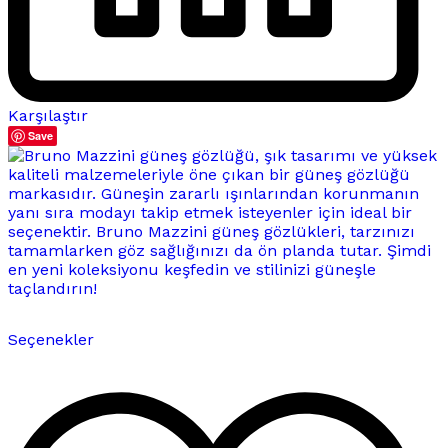
Karşılaştır
Save
Bu
Seçenekler
ürünün
birden
fazla
varyasyonu
var.
Seçenekler