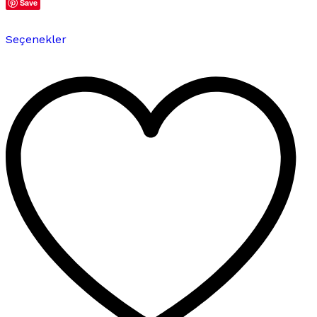
Save
Bu
Seçenekler
ürünün
birden
fazla
varyasyonu
var.
Seçenekler
ürün
sayfasından
seçilebilir