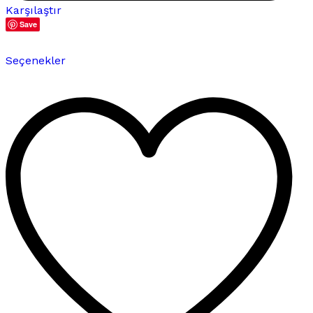
Karşılaştır
Save
Bu
Seçenekler
ürünün
birden
fazla
varyasyonu
var.
Seçenekler
ürün
sayfasından
seçilebilir