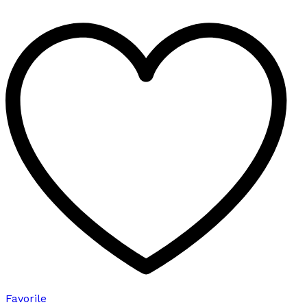
birden
fazla
varyasyonu
var.
Seçenekler
ürün
sayfasından
seçilebilir
Favorile