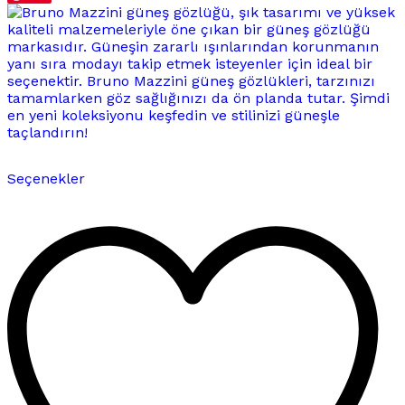
Bu
Seçenekler
ürünün
birden
fazla
varyasyonu
var.
Seçenekler
ürün
sayfasından
seçilebilir