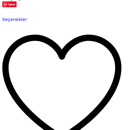
Save
Bu
Seçenekler
ürünün
birden
fazla
varyasyonu
var.
Seçenekler
ürün
sayfasından
seçilebilir