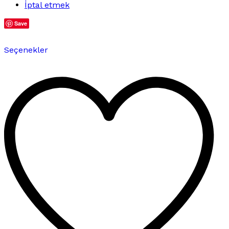
İptal etmek
Save
Bu
Seçenekler
ürünün
birden
fazla
varyasyonu
var.
Seçenekler
ürün
sayfasından
seçilebilir