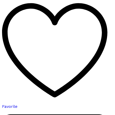
varyasyonu
var.
Seçenekler
ürün
sayfasından
seçilebilir
Favorile