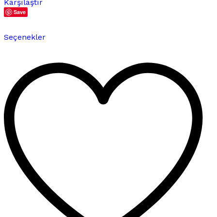
Karşılaştır
Save
Bu
Seçenekler
ürünün
birden
fazla
varyasyonu
var.
Seçenekler
ürün
sayfasından
seçilebilir