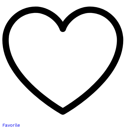
fazla
varyasyonu
var.
Seçenekler
ürün
sayfasından
seçilebilir
Favorile