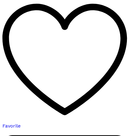
varyasyonu
var.
Seçenekler
ürün
sayfasından
seçilebilir
Favorile