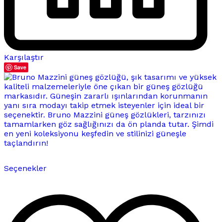
Karşılaştır
Save
Bu
Seçenekler
ürünün
birden
fazla
varyasyonu
var.
Seçenekler