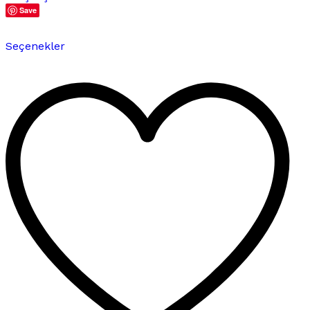
Save
Bu
Seçenekler
ürünün
birden
fazla
varyasyonu
var.
Seçenekler
ürün
sayfasından
seçilebilir