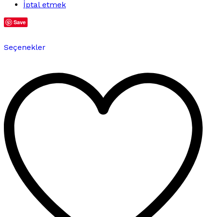
İptal etmek
Save
Bu
Seçenekler
ürünün
birden
fazla
varyasyonu
var.
Seçenekler
ürün
sayfasından
seçilebilir