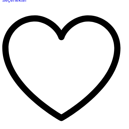
Seçenekler
ürünün
birden
fazla
varyasyonu
var.
Seçenekler
ürün
sayfasından
seçilebilir