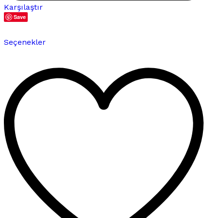
Karşılaştır
Save
Bu
Seçenekler
ürünün
birden
fazla
varyasyonu
var.
Seçenekler
ürün
sayfasından
seçilebilir