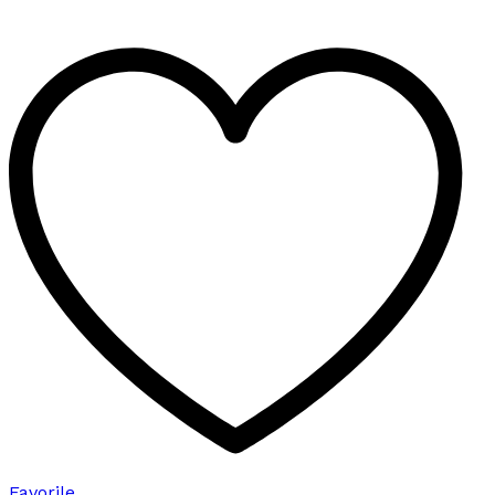
birden
fazla
varyasyonu
var.
Seçenekler
ürün
sayfasından
seçilebilir
Favorile