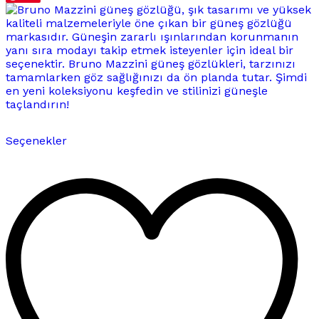
Bu
Seçenekler
ürünün
birden
fazla
varyasyonu
var.
Seçenekler
ürün
sayfasından
seçilebilir