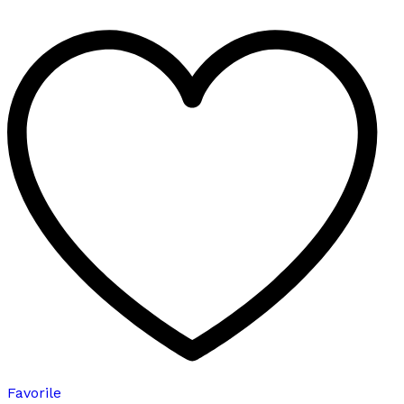
birden
fazla
varyasyonu
var.
Seçenekler
ürün
sayfasından
seçilebilir
Favorile