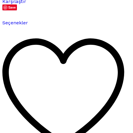
Karşılaştır
Save
Bu
Seçenekler
ürünün
birden
fazla
varyasyonu
var.
Seçenekler
ürün
sayfasından
seçilebilir