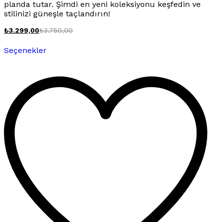
planda tutar. Şimdi en yeni koleksiyonu keşfedin ve
stilinizi güneşle taçlandırın!
₺
3.299,00
₺
3.750,00
Bu
Seçenekler
ürünün
birden
fazla
varyasyonu
var.
Seçenekler
ürün
sayfasından
seçilebilir