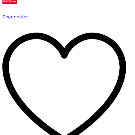
Save
Bu
Seçenekler
ürünün
birden
fazla
varyasyonu
var.
Seçenekler
ürün
sayfasından
seçilebilir