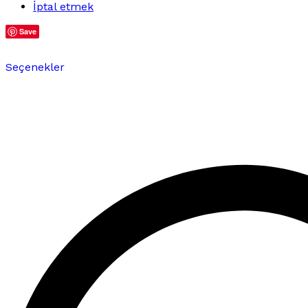
İptal etmek
Save
Bu
Seçenekler
ürünün
birden
fazla
varyasyonu
var.
Seçenekler
ürün
sayfasından
seçilebilir