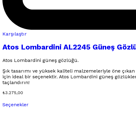
Karşılaştır
Atos Lombardini AL2245 Güneş Gözl
Atos Lombardini güneş gözlüğü.
Şık tasarımı ve yüksek kaliteli malzemeleriyle öne çıka
için ideal bir seçenektir. Atos Lombardini güneş gözlükle
taçlandırın!
₺
3.275,00
Bu
Seçenekler
ürünün
birden
fazla
varyasyonu
var.
Seçenekler