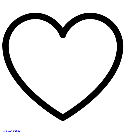
birden
fazla
varyasyonu
var.
Seçenekler
ürün
sayfasından
seçilebilir
Favorile