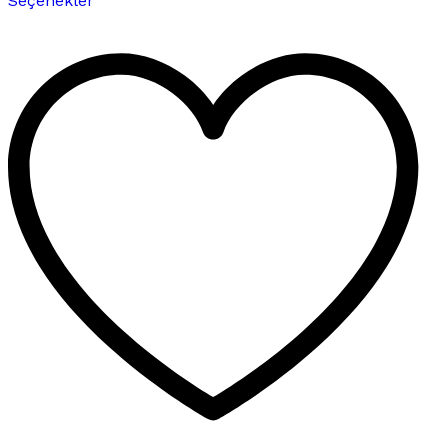
Seçenekler
ürünün
birden
fazla
varyasyonu
var.
Seçenekler
ürün
sayfasından
seçilebilir