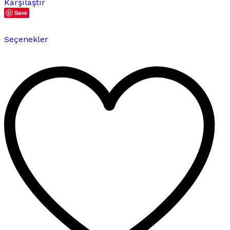
Karşılaştır
Save
Bu
Seçenekler
ürünün
birden
fazla
varyasyonu
var.
Seçenekler
ürün
sayfasından
seçilebilir