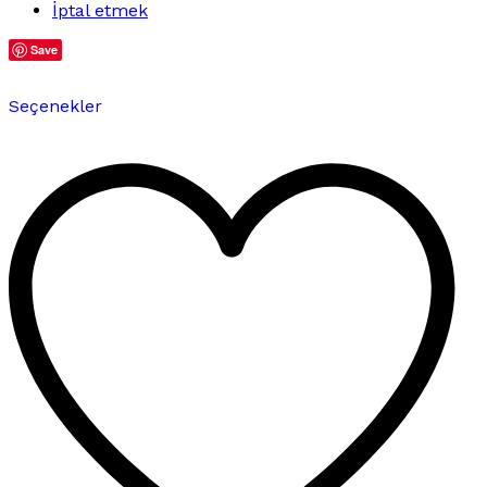
İptal etmek
Save
Bu
Seçenekler
ürünün
birden
fazla
varyasyonu
var.
Seçenekler
ürün
sayfasından
seçilebilir