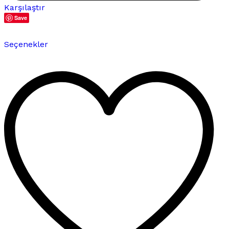
Karşılaştır
Save
Bu
Seçenekler
ürünün
birden
fazla
varyasyonu
var.
Seçenekler
ürün
sayfasından
seçilebilir