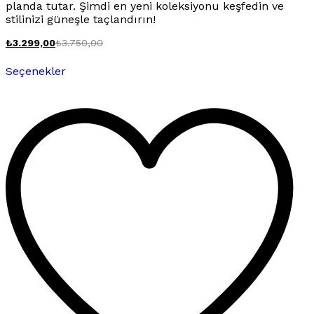
planda tutar. Şimdi en yeni koleksiyonu keşfedin ve
stilinizi güneşle taçlandırın!
₺
3.299,00
₺
3.750,00
Bu
Seçenekler
ürünün
birden
fazla
varyasyonu
var.
Seçenekler
ürün
sayfasından
seçilebilir