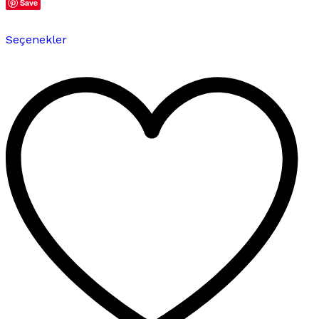
Save
Bu
Seçenekler
ürünün
birden
fazla
varyasyonu
var.
Seçenekler
ürün
sayfasından
seçilebilir