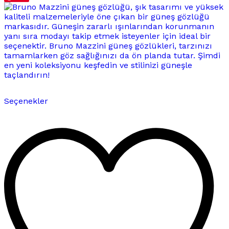
Bu
Seçenekler
ürünün
birden
fazla
varyasyonu
var.
Seçenekler
ürün
sayfasından
seçilebilir