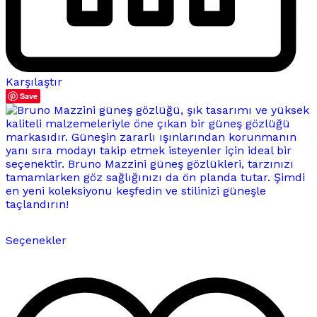
Karşılaştır
Save
Bu
Seçenekler
ürünün
birden
fazla
varyasyonu
var.
Seçenekler