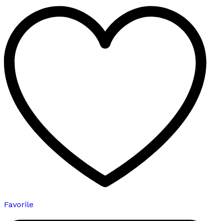
varyasyonu
var.
Seçenekler
ürün
sayfasından
seçilebilir
Favorile