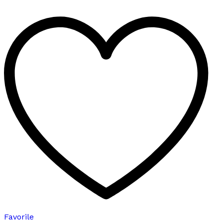
birden
fazla
varyasyonu
var.
Seçenekler
ürün
sayfasından
seçilebilir
Favorile