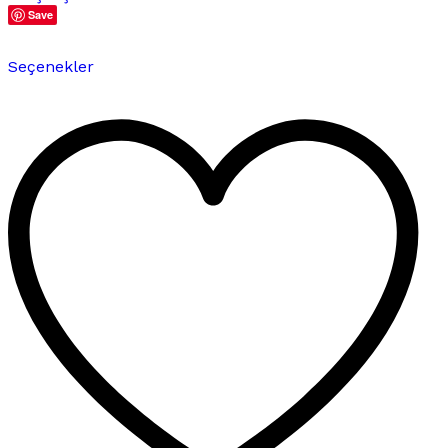
Save
Bu
Seçenekler
ürünün
birden
fazla
varyasyonu
var.
Seçenekler
ürün
sayfasından
seçilebilir