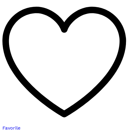
fazla
varyasyonu
var.
Seçenekler
ürün
sayfasından
seçilebilir
Favorile